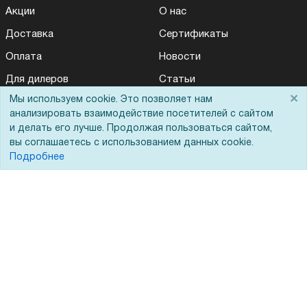
Акции
О нас
Доставка
Сертификаты
Оплата
Новости
Для дилеров
Статьи
×
Мы используем cookie. Это позволяет нам
Лизинг
Контакты
анализировать взаимодействие посетителей с сайтом
Кредитование
Демопоказ
и делать его лучше. Продолжая пользоваться сайтом,
вы соглашаетесь с использованием данных cookie.
Госучреждениям
Подробнее
Тендеры
Бренды
ЭДО
Помощь
Вопрос-ответ