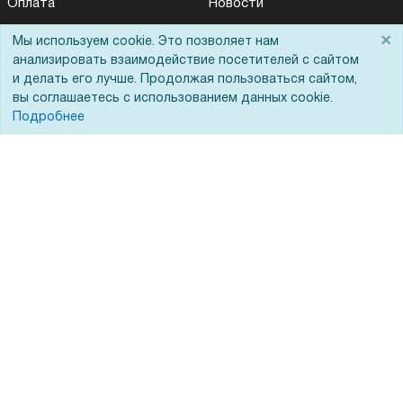
Оплата
Новости
Для дилеров
Статьи
×
Мы используем cookie. Это позволяет нам
анализировать взаимодействие посетителей с сайтом
Лизинг
Контакты
и делать его лучше. Продолжая пользоваться сайтом,
Кредитование
Демопоказ
вы соглашаетесь с использованием данных cookie.
Подробнее
Госучреждениям
Тендеры
Бренды
ЭДО
Помощь
Вопрос-ответ
Реквизиты
Гарантии и возврат