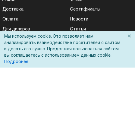
Доставка
Сертификаты
Оплата
Новости
Для дилеров
Статьи
×
Мы используем cookie. Это позволяет нам
Лизинг
Контакты
анализировать взаимодействие посетителей с сайтом
Кредитование
Демопоказ
и делать его лучше. Продолжая пользоваться сайтом,
вы соглашаетесь с использованием данных cookie.
Госучреждениям
Подробнее
Тендеры
Бренды
ЭДО
Помощь
Вопрос-ответ
Реквизиты