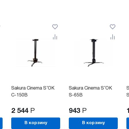
Sakura Cinema S’OK
Sakura Cinema S’OK
S
C-150B
S-65B
2 544
Р
943
Р
В корзину
В корзину