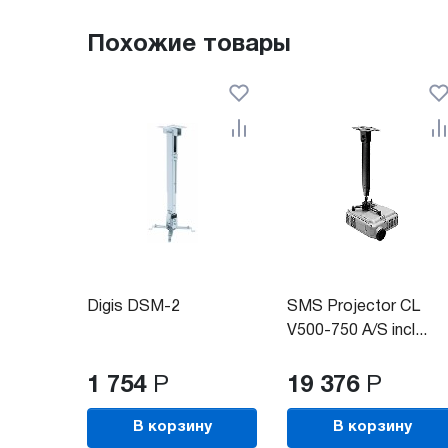
Похожие товары
Digis DSM-2
SMS Projector CL
V500-750 A/S incl...
1 754
Р
19 376
Р
В корзину
В корзину