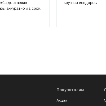
жба доставляет
крупных вендоров
азы аккуратно и в срок.
Покупателям
Акции
О