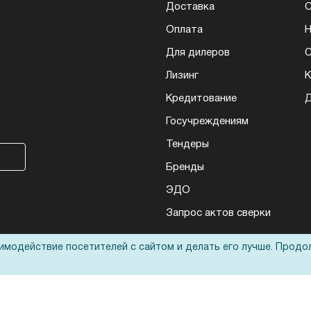
Доставка
Оплата
Н
Для дилеров
С
Лизинг
К
Кредитование
Д
Госучреждениям
Тендеры
Бренды
ЭДО
Запрос актов сверки
аимодействие посетителей с сайтом и делать его лучше. Продо
еса: полиграфического, банковского, презентационного и оргтехники
ьные технологии