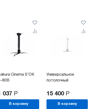
akura Cinema S’OK
Универсальное
S-80B
потолочный
комплект...
1 037
Р
15 400
Р
В корзину
В корзину