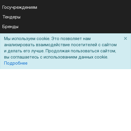
Госучреждениям
Тендеры
Бренды
ЭДО
×
Мы используем cookie. Это позволяет нам
Для Вас доступно эксклюзивное приложение при
×
заказе этого товара
анализировать взаимодействие посетителей с сайтом
и делать его лучше. Продолжая пользоваться сайтом,
вы соглашаетесь с использованием данных cookie.
Помощь
Получить скидку
Не показывать
Подробнее
Вопрос-ответ
Реквизиты
Гарантии и возврат
Сервисный центр
Вакансии
Обратная связь
Для Таможенного союза