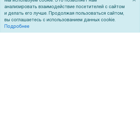
×
Мы используем cookie. Это позволяет нам
анализировать взаимодействие посетителей с сайтом
Доставка
Сертификаты
и делать его лучше. Продолжая пользоваться сайтом,
Оплата
Новости
вы соглашаетесь с использованием данных cookie.
Подробнее
Для дилеров
Статьи
Лизинг
Контакты
Кредитование
Демопоказ
Госучреждениям
Тендеры
Бренды
ЭДО
Помощь
Вопрос-ответ
Реквизиты