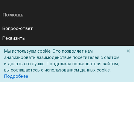
Помощь
Вопрос-ответ
Реквизиты
Гарантии и возврат
×
Мы используем cookie. Это позволяет нам
анализировать взаимодействие посетителей с сайтом
Сервисный центр
и делать его лучше. Продолжая пользоваться сайтом,
Вакансии
вы соглашаетесь с использованием данных cookie.
Подробнее
Обратная связь
Для Таможенного союза
Запрос актов сверки