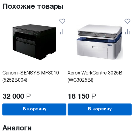
Похожие товары
Canon i-SENSYS MF3010
Xerox WorkCentre 3025BI
(5252B004)
(WC3025BI)
32 000
Р
18 150
Р
В корзину
В корзину
Аналоги