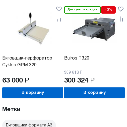
Доступно в кредит
- 3%
Биговщик-перфоратор
Bulros T320
Cyklos GPM 320
309 613
Р
63 000
Р
300 324
Р
В корзину
В корзину
Метки
Биговщики формата А3