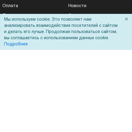
Оплата
Новости
Для дилеров
Статьи
×
Мы используем cookie. Это позволяет нам
Лизинг
Контакты
анализировать взаимодействие посетителей с сайтом
и делать его лучше. Продолжая пользоваться сайтом,
Кредитование
Демопоказ
вы соглашаетесь с использованием данных cookie.
Подробнее
Госучреждениям
Тендеры
Бренды
ЭДО
Помощь
Вопрос-ответ
Реквизиты
Гарантии и возврат