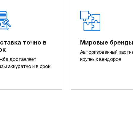
ставка точно в
Мировые бренды
ок
Авторизованный партн
жба доставляет
крупных вендоров
азы аккуратно и в срок.