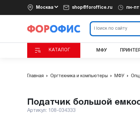
Москва
shop@foroffice.ru
пн-п
КАТАЛОГ
МФУ
ПРИНТЕ
Главная
Оргтехника и компьютеры
МФУ
Опц
Податчик большой емко
Артикул:
108-034333