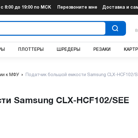
т
с 8:00 до 19:00
по МСК
Перезвоните мне
Доставка и са
В
РЫ
ПЛОТТЕРЫ
ШРЕДЕРЫ
РЕЗАКИ
КАРТ
ии к МФУ
Податчик большой емкости Samsung CLX-HCF102/S
сти Samsung CLX-HCF102/SEE