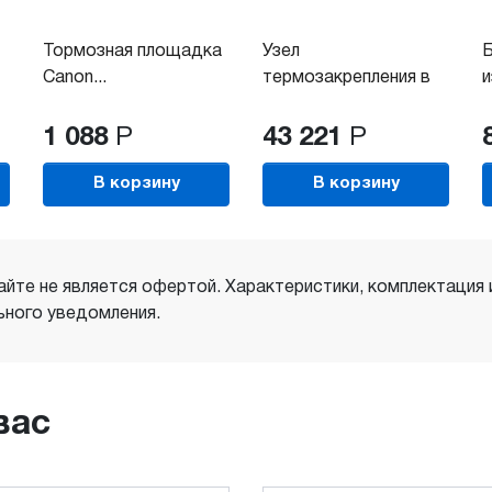
Тормозная площадка
Узел
Б
Canon...
термозакрепления в
и
сборе для...
с
1 088
Р
43 221
Р
В корзину
В корзину
айте не является офертой. Характеристики, комплектация
ного уведомления.
вас