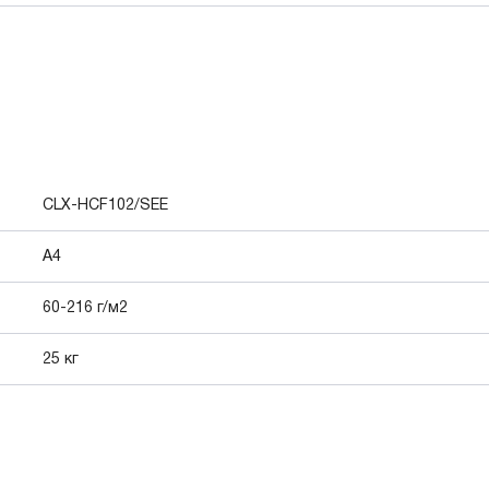
CLX-HCF102/SEE
A4
60-216 г/м2
25 кг