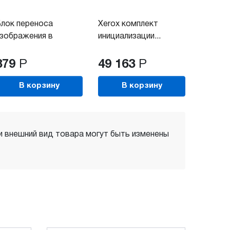
лок переноса
Xerox комплект
зображения в
инициализации...
боре...
879
Р
49 163
Р
В корзину
В корзину
 и внешний вид товара могут быть изменены