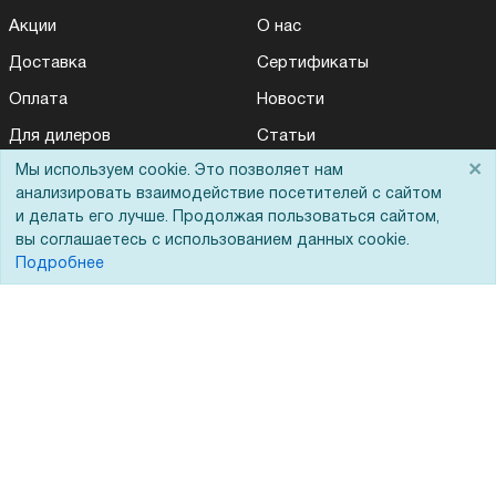
Акции
О нас
Доставка
Сертификаты
Оплата
Новости
Для дилеров
Статьи
×
Мы используем cookie. Это позволяет нам
Лизинг
Контакты
анализировать взаимодействие посетителей с сайтом
Кредитование
Демопоказ
и делать его лучше. Продолжая пользоваться сайтом,
вы соглашаетесь с использованием данных cookie.
Госучреждениям
Подробнее
Тендеры
Бренды
ЭДО
Помощь
Вопрос-ответ