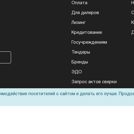
Оплата
Н
Для дилеров
С
Лизинг
К
Кредитование
Д
Госучреждениям
Тендеры
Бренды
ЭДО
Запрос актов сверки
аимодействие посетителей с сайтом и делать его лучше. Продо
еса: полиграфического, банковского, презентационного и оргтехники
ьные технологии
оответствует
политике обработки данных