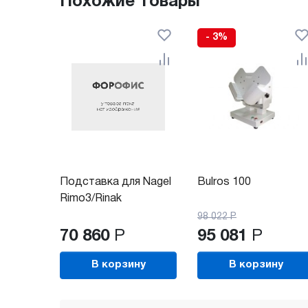
Похожие товары
- 3%
Подставка для Nagel
Bulros 100
Rimo3/Rinak
98 022
Р
70 860
Р
95 081
Р
В корзину
В корзину