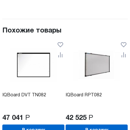
Похожие товары
IQBoard DVT TN082
IQBoard RPT082
47 041
Р
42 525
Р