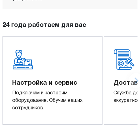
24 года работаем для вас
Настройка и сервис
Доставк
Подключим и настроим
Служба до
оборудование. Обучим ваших
аккуратно 
сотрудников.