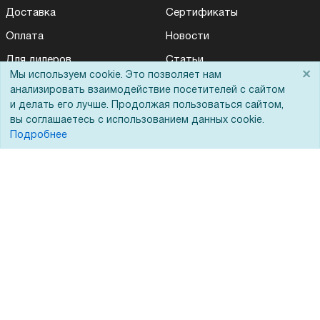
Доставка
Сертификаты
Оплата
Новости
Для дилеров
Статьи
×
Мы используем cookie. Это позволяет нам
Лизинг
Контакты
анализировать взаимодействие посетителей с сайтом
и делать его лучше. Продолжая пользоваться сайтом,
Кредитование
Демопоказ
вы соглашаетесь с использованием данных cookie.
Госучреждениям
Подробнее
Тендеры
Бренды
ЭДО
Помощь
Вопрос-ответ
Реквизиты