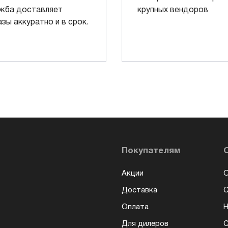
жба доставляет
крупных вендоров
азы аккуратно и в срок.
Покупателям
Акции
О
Доставка
Оплата
Н
Для дилеров
С