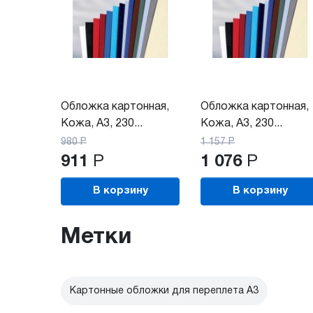
Обложка картонная,
Обложка картонная,
Кожа, A3, 230...
Кожа, A3, 230...
980
Р
1 157
Р
911
Р
1 076
Р
В корзину
В корзину
Метки
Картонные обложки для переплета A3