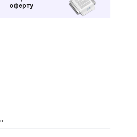
оферту
шт