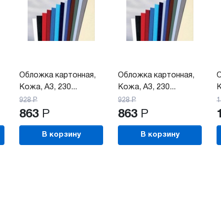
Обложка картонная,
Обложка картонная,
О
Кожа, A3, 230...
Кожа, A3, 230...
К
928
Р
928
Р
1
863
Р
863
Р
В корзину
В корзину