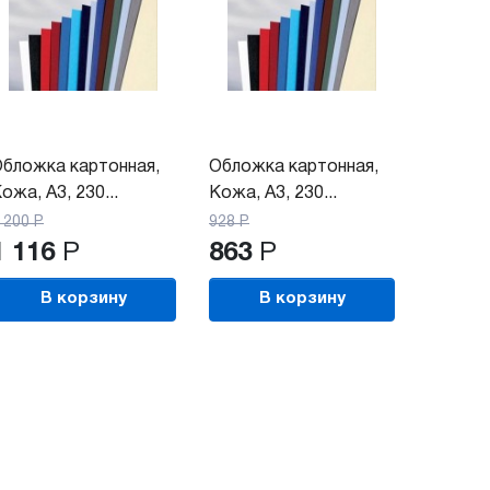
бложка картонная,
Обложка картонная,
ожа, A3, 230...
Кожа, A3, 230...
 200
Р
928
Р
1 116
Р
863
Р
В корзину
В корзину