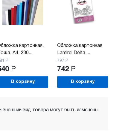
бложка картонная,
Обложка картонная
ожа, A4, 230...
Lamirel Delta,...
81
Р
797
Р
540
Р
742
Р
В корзину
В корзину
 и внешний вид товара могут быть изменены