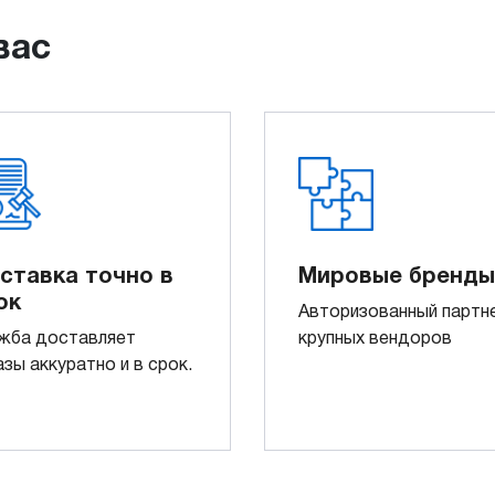
вас
ставка точно в
Мировые бренды
ок
Авторизованный партн
жба доставляет
крупных вендоров
азы аккуратно и в срок.