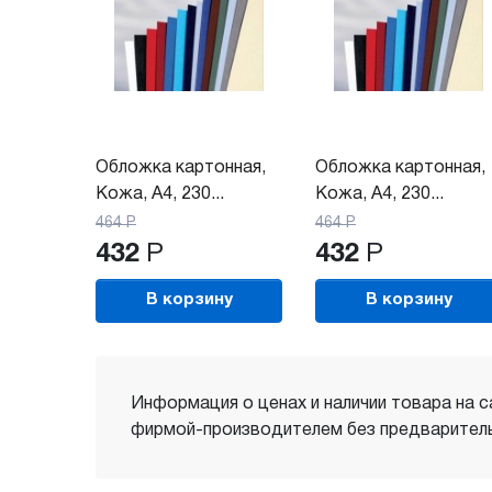
Обложка картонная,
Обложка картонная,
Кожа, A4, 230...
Кожа, A4, 230...
464
Р
464
Р
432
Р
432
Р
В корзину
В корзину
Информация о ценах и наличии товара на с
фирмой-производителем без предваритель