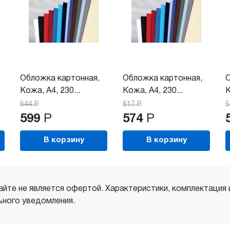
Обложка картонная,
Обложка картонная,
О
Кожа, A4, 230...
Кожа, A4, 230...
К
644
Р
617
Р
5
599
Р
574
Р
В корзину
В корзину
айте не является офертой. Характеристики, комплектация
ного уведомления.