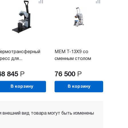
Термотрансферный
MEM T-13X9 со
ресс для...
сменным столом
48 845
Р
76 500
Р
В корзину
В корзину
 и внешний вид товара могут быть изменены