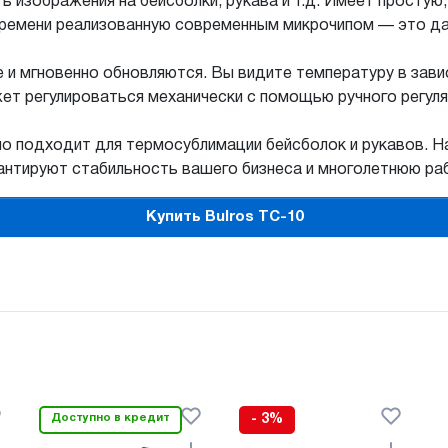
ь изображения на бейсболки, рукава и т.д. Имеет просту
времени реализованную современным микрочипом — это да
 и мгновенно обновляются. Вы видите температуру в зав
ет регулироваться механически с помощью ручного регуля
но подходит для термосублимации бейсболок и рукавов. 
рантируют стабильность вашего бизнеса и многолетнюю ра
Купить Bulros TC-10
Доступно в кредит
- 3%