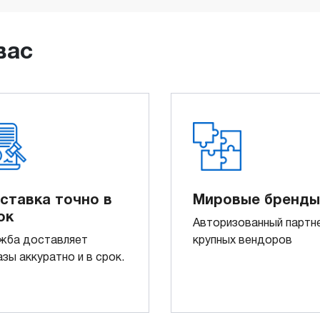
вас
ставка точно в
Мировые бренды
ок
Авторизованный партн
жба доставляет
крупных вендоров
азы аккуратно и в срок.