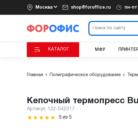
Москва
shop@foroffice.ru
пн-п
КАТАЛОГ
МФУ
ПРИНТЕ
Главная
Полиграфическое оборудование
Терм
Кепочный термопресс Bu
Артикул:
122-042317
5
из
5