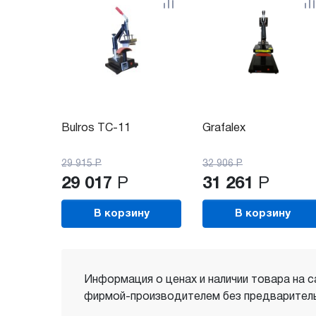
Bulros TC-11
Grafalex
29 915
Р
32 906
Р
29 017
Р
31 261
Р
В корзину
В корзину
Информация о ценах и наличии товара на с
фирмой-производителем без предваритель