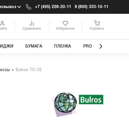
мовывоз
+7 (495) 228-20-11
8 (800) 333-10-11
ойти
Сравнение
Избранное
Корзина
РИДЖИ
БУМАГА
ПЛЕНКА
PRO
рессы
Bulros TC-10