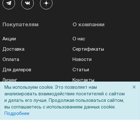
Покупателям
О компании
Акции
О нас
Доставка
Сертификаты
Оплата
Новости
Для дилеров
Статьи
Лизинг
Контакты
×
Мы используем cookie. Это позволяет нам
Для Вас доступно эксклюзивное приложение при
Кредитование
Демопоказ
×
заказе этого товара
анализировать взаимодействие посетителей с сайтом
и делать его лучше. Продолжая пользоваться сайтом,
Госучреждениям
вы соглашаетесь с использованием данных cookie.
Получить скидку
Не показывать
Тендеры
Подробнее
Бренды
ЭДО