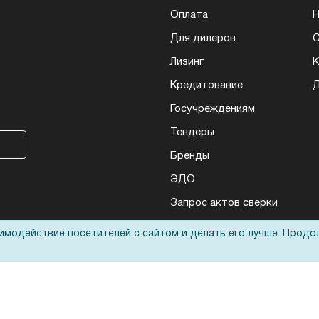
Оплата
Н
Для дилеров
С
Лизинг
К
Кредитование
Д
Госучреждениям
Тендеры
Бренды
ЭДО
Запрос актов сверки
аимодействие посетителей с сайтом и делать его лучше. Продо
еса: полиграфического, банковского, презентационного и оргтехники
ьные технологии
оответствует
политике обработки данных