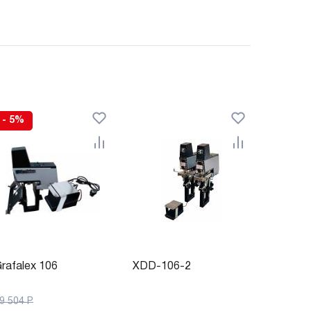
- 5%
rafalex 106
XDD-106-2
9 504
Р