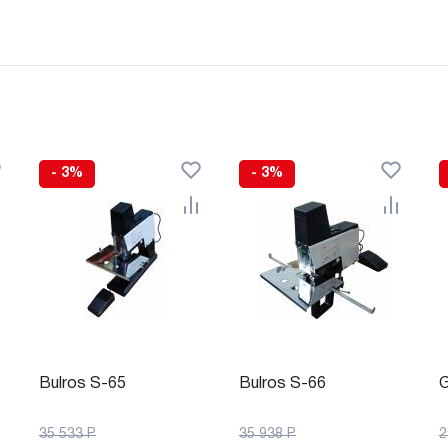
- 3%
- 3%
Bulros S-65
Bulros S-66
G
35 533
Р
35 938
Р
2