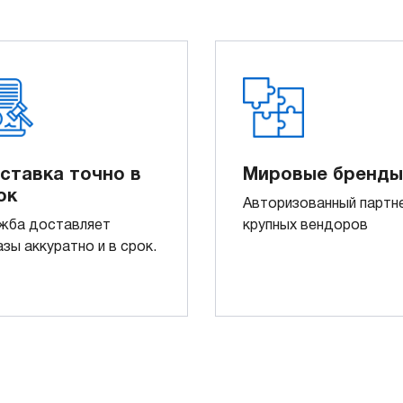
ставка точно в
Мировые бренды
ок
Авторизованный партн
жба доставляет
крупных вендоров
азы аккуратно и в срок.