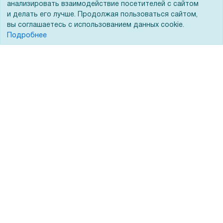
ЭДО
анализировать взаимодействие посетителей с сайтом
и делать его лучше. Продолжая пользоваться сайтом,
вы соглашаетесь с использованием данных cookie.
Подробнее
Помощь
Вопрос-ответ
Реквизиты
Гарантии и возврат
Сервисный центр
Вакансии
Обратная связь
Для Таможенного союза
Запрос актов сверки