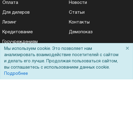
Оплата
Новости
Для дилеров
Статьи
Лизинг
Контакты
Кредитование
Демопоказ
Госучреждениям
×
Мы используем cookie. Это позволяет нам
Тендеры
анализировать взаимодействие посетителей с сайтом
Бренды
и делать его лучше. Продолжая пользоваться сайтом,
вы соглашаетесь с использованием данных cookie.
ЭДО
Подробнее
Помощь
Вопрос-ответ
Реквизиты
Гарантии и возврат