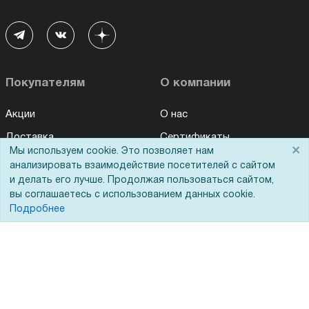
Покупателям
О компании
Акции
О нас
Доставка
Сертификаты
×
Мы используем cookie. Это позволяет нам
Оплата
Новости
анализировать взаимодействие посетителей с сайтом
и делать его лучше. Продолжая пользоваться сайтом,
Для дилеров
Статьи
вы соглашаетесь с использованием данных cookie.
Лизинг
Контакты
Подробнее
Кредитование
Демопоказ
Госучреждениям
Тендеры
Бренды