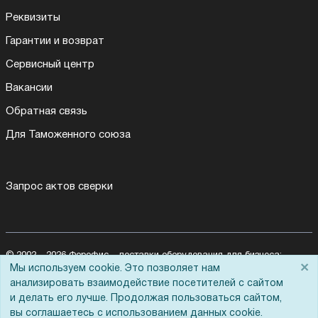
Реквизиты
Гарантии и возврат
Сервисный центр
Вакансии
Обратная связь
Для Таможенного союза
Запрос актов сверки
© 2002 - 2026 Форофис – поставки оборудования для бизнеса:
×
Мы используем cookie. Это позволяет нам
полиграфического, банковского, презентационного и оргтехники
На информационном ресурсе применяются
рекомендательные
анализировать взаимодействие посетителей с сайтом
технологии
и делать его лучше. Продолжая пользоваться сайтом,
Наш сайт защищен с помощью Yandex SmartCaptcha и
вы соглашаетесь с использованием данных cookie.