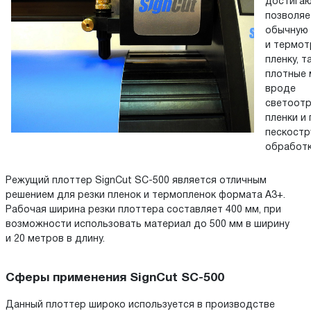
достигаю
позволяе
обычную 
и термо
пленку, т
плотные 
вроде
светоот
пленки и 
пескостр
обработк
Режущий плоттер SignCut SC-500 является отличным
решением для резки пленок и термопленок формата А3+.
Рабочая ширина резки плоттера составляет 400 мм, при
возможности использовать материал до 500 мм в ширину
и 20 метров в длину.
Сферы применения SignCut SC-500
Данный плоттер широко используется в производстве