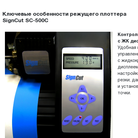
Ключевые особенности режущего плоттера
SignCut SC-500C
Контрол
с ЖК ди
Удобная 
управлен
с жидкок
дисплеем
настройк
резки, д
и устано
точки.