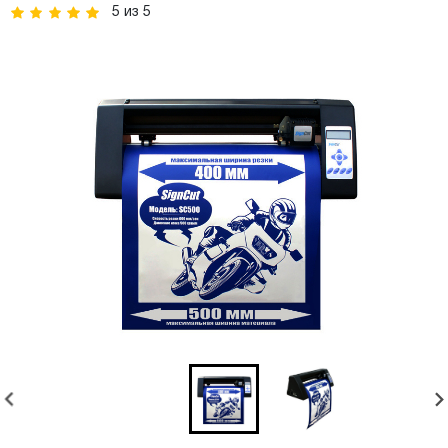
5
из
5