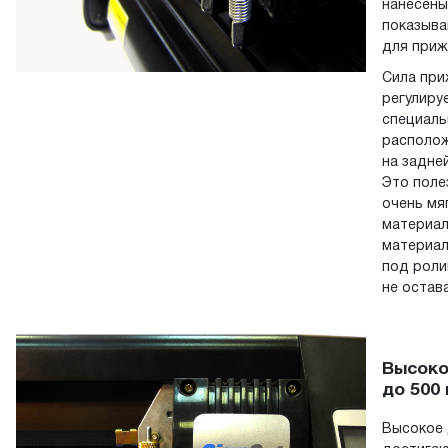
нанесены
показыв
для приж
Сила при
регулиру
специаль
располо
на задней
Это поле
очень мя
материал
материал
под роли
не остав
Высоко
до 500
Высокое 