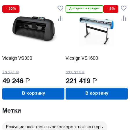
- 30%
Доступно в кредит
- 5%
Vicsign VS330
Vicsign VS1600
70 351
Р
233 073
Р
49 246
Р
221 419
Р
В корзину
В корзину
Метки
Режущие плоттеры высокоскоростные каттеры