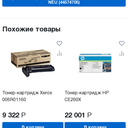
NEU (44574705)
Похожие товары
Тонер-картридж Xerox
Тонер-картридж HP
006R01160
CE260X
9 322
Р
22 001
Р
В корзину
В корзину