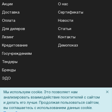
Акции
О нас
Доставка
Сертификаты
Оплата
Новости
Для дилеров
Статьи
Лизинг
Контакты
Кредитование
Демопоказ
Госучреждениям
Тендеры
Бренды
ЭДО
×
Мы используем cookie. Это позволяет нам
Помощь
анализировать взаимодействие посетителей с сайтом
и делать его лучше. Продолжая пользоваться сайтом,
Вопрос-ответ
вы соглашаетесь с использованием данных cookie.