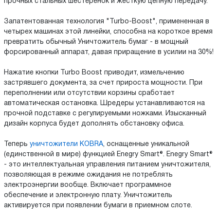
прочных стальных шестеренок и жёсткую цепную передачу.
Запатентованная технология "Turbo-Boost", примененная в
четырех машинах этой линейки, способна на короткое время
превратить обычный Уничтожитель бумаг - в мощный
форсированный аппарат, давая приращение в усилии на 30%!
Нажатие кнопки Turbo Boost приводит, измельчению
застрявшего документа, за счет прироста мощности. При
переполнении или отсутствии корзины сработает
автоматическая остановка. Шредеры устанавливаются на
прочной подставке с регулируемыми ножками. Изысканный
дизайн корпуса будет дополнять обстановку офиса.
Теперь
уничтожители KOBRA
, оснащенные уникальной
(единственной в мире) функцией Enegry Smart®. Enegry Smart®
- это интеллектуальная управления питанием уничтожителя,
позволяющая в режиме ожидания не потреблять
электроэнергии вообще. Включает программное
обеспечение и электронную плату. Уничтожитель
активируется при появлении бумаги в приемном слоте.