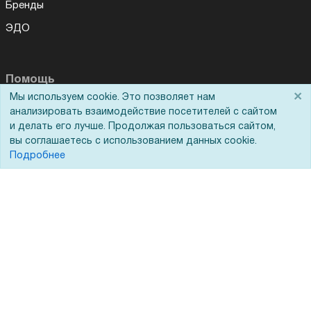
Бренды
ЭДО
Помощь
×
Мы используем cookie. Это позволяет нам
Вопрос-ответ
анализировать взаимодействие посетителей с сайтом
и делать его лучше. Продолжая пользоваться сайтом,
Реквизиты
вы соглашаетесь с использованием данных cookie.
Подробнее
Гарантии и возврат
Сервисный центр
Вакансии
Обратная связь
Для Таможенного союза
Запрос актов сверки