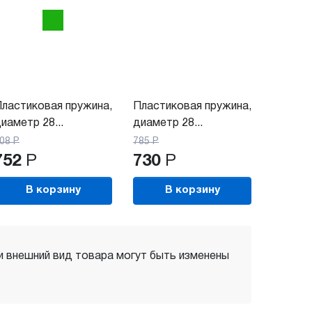
ластиковая пружина,
Пластиковая пружина,
иаметр 28...
диаметр 28...
08
Р
785
Р
752
Р
730
Р
В корзину
В корзину
 и внешний вид товара могут быть изменены