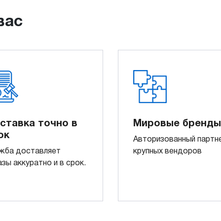
вас
ставка точно в
Мировые бренды
ок
Авторизованный партн
жба доставляет
крупных вендоров
азы аккуратно и в срок.