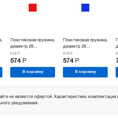
а,
Пластиковая пружина,
Пластиковая пружина,
П
диаметр 28...
диаметр 28...
д
618
Р
618
Р
8
574
Р
574
Р
В корзину
В корзину
айте не является офертой. Характеристики, комплектация
ного уведомления.