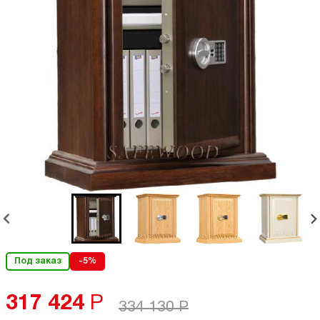
Под заказ
-5%
317 424
Р
334 130
Р