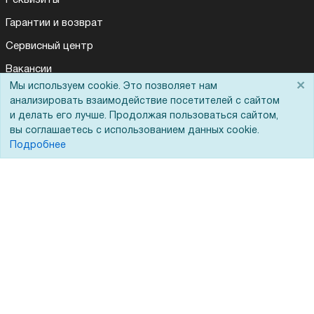
Гарантии и возврат
Сервисный центр
Вакансии
×
Мы используем cookie. Это позволяет нам
Обратная связь
анализировать взаимодействие посетителей с сайтом
Для Таможенного союза
и делать его лучше. Продолжая пользоваться сайтом,
вы соглашаетесь с использованием данных cookie.
Подробнее
Запрос актов сверки
© 2002 - 2026 Форофис – поставки оборудования для бизнеса:
полиграфического, банковского, презентационного и оргтехники
На информационном ресурсе применяются
рекомендательные
технологии
Наш сайт защищен с помощью Yandex SmartCaptcha и
соответствует
политике обработки данных