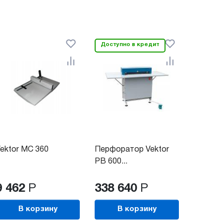
Доступно в кредит
ektor MC 360
Перфоратор Vektor
PB 600...
9 462
Р
338 640
Р
В корзину
В корзину