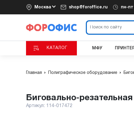
Москва
shop@foroffice.ru
пн-п
КАТАЛОГ
МФУ
ПРИНТЕ
Главная
Полиграфическое оборудование
Биго
Биговально-резательна
Артикул:
114-017472