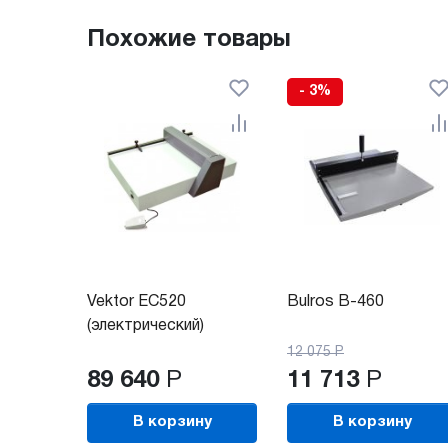
Похожие товары
- 3%
Vektor EC520
Bulros B-460
(электрический)
12 075
Р
89 640
Р
11 713
Р
В корзину
В корзину