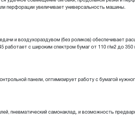
ся удачное совмещение биговки, продольной резки и пер
или перфорации увеличивает универсальность машины.
редачи и воздухораздувом (без роликов) обеспечивает ра
5 работает с широким спектром бумаг от 110 г/м2 до 350 г
контрольной панели, оптимизирует работу с бумагой нужног
лей, пневматический самонаклад, и возможность предвар