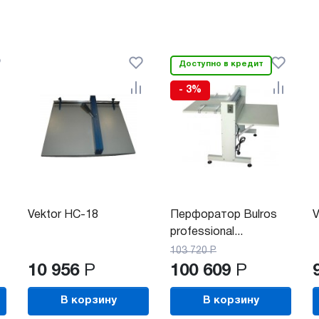
Доступно в кредит
- 3%
Vektor HC-18
Перфоратор Bulros
V
professional...
103 720
Р
10 956
Р
100 609
Р
В корзину
В корзину