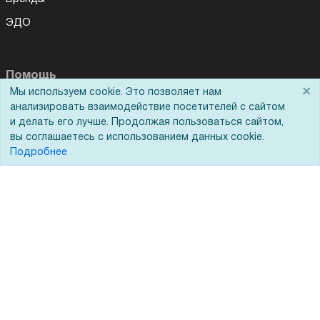
ЭДО
Помощь
×
Мы используем cookie. Это позволяет нам
анализировать взаимодействие посетителей с сайтом
Вопрос-ответ
и делать его лучше. Продолжая пользоваться сайтом,
Реквизиты
вы соглашаетесь с использованием данных cookie.
Подробнее
Гарантии и возврат
Сервисный центр
Вакансии
Обратная связь
Для Таможенного союза
Запрос актов сверки