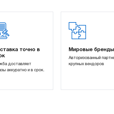
ставка точно в
Мировые бренды
ок
Авторизованный партн
жба доставляет
крупных вендоров
азы аккуратно и в срок.