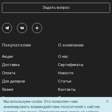
Задать вопрос
Покупателям
О компании
Акции
О нас
Доставка
Сертификаты
Оплата
Новости
Для дилеров
Статьи
Лизинг
Контакты
Кредитование
Демопоказ
×
Мы используем cookie. Это позволяет нам
Для Вас доступно эксклюзивное приложение при
×
Госучреждениям
заказе этого товара
анализировать взаимодействие посетителей с сайтом