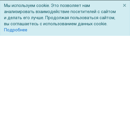
×
Мы используем cookie. Это позволяет нам
Госучреждениям
анализировать взаимодействие посетителей с сайтом
Тендеры
и делать его лучше. Продолжая пользоваться сайтом,
вы соглашаетесь с использованием данных cookie.
Бренды
Подробнее
ЭДО
Помощь
Вопрос-ответ
Реквизиты
Гарантии и возврат
Сервисный центр
Вакансии
Обратная связь
Для Таможенного союза