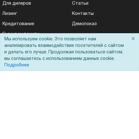
Для дилеров
Статьи
Лизинг
Контакты
Кредитование
Демопоказ
Госучреждениям
×
Мы используем cookie. Это позволяет нам
Тендеры
анализировать взаимодействие посетителей с сайтом
и делать его лучше. Продолжая пользоваться сайтом,
Бренды
вы соглашаетесь с использованием данных cookie.
ЭДО
Подробнее
Помощь
Вопрос-ответ
Реквизиты
Гарантии и возврат
Сервисный центр