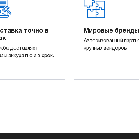
ставка точно в
Мировые бренды
ок
Авторизованный партн
жба доставляет
крупных вендоров
азы аккуратно и в срок.