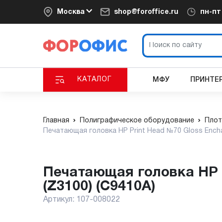
Москва
shop@foroffice.ru
пн-п
КАТАЛОГ
МФУ
ПРИНТЕ
Главная
Полиграфическое оборудование
Плот
Печатающая головка HP Print Head №70 Gloss Enchan
Печатающая головка HP Print Head №70 Gloss Enchanter & Gray
(Z3100) (C9410A)
Артикул:
107-008022