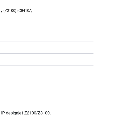
y (Z3100) (C9410A)
HP designjet Z2100/Z3100.