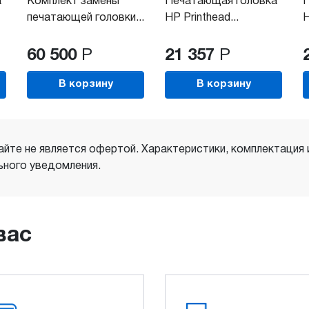
а
Комплект замены
Печатающая головка
печатающей головки...
HP Printhead...
H
60 500
Р
21 357
Р
В корзину
В корзину
айте не является офертой. Характеристики, комплектация
ного уведомления.
вас