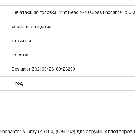
Печатающая головка Print Head №70 Gloss Enchanter & Gra
серый и глянцевый
струйная
головка
Designjet Z32100/Z3100/Z3200
1 год
nchanter & Gray (Z3100) (C9410A) для струйных плоттеров 