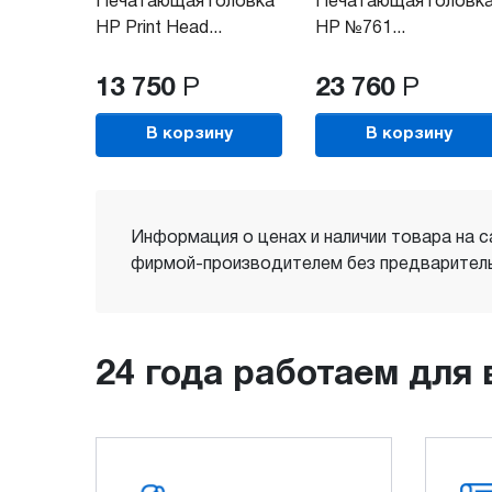
Печатающая головка
Печатающая головк
HP Print Head...
HP №761...
13 750
Р
23 760
Р
В корзину
В корзину
Информация о ценах и наличии товара на с
фирмой-производителем без предваритель
24 года работаем для 