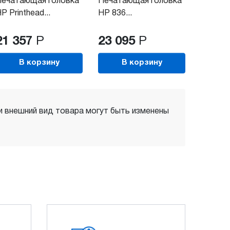
Печатающая головка
Печатающая головка
P Printhead...
HP 836...
21 357
Р
23 095
Р
В корзину
В корзину
 и внешний вид товара могут быть изменены