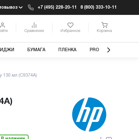
мовывоз
+7 (495) 228-20-11
8 (800) 333-10-11
ойти
Сравнение
Избранное
Корзина
РИДЖИ
БУМАГА
ПЛЕНКА
PRO
y 130 мл (C9374A)
4A)
В наличии