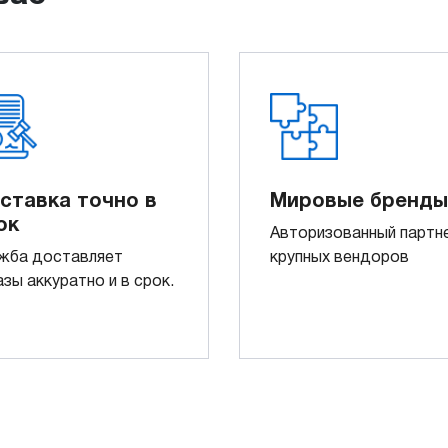
ставка точно в
Мировые бренды
ок
Авторизованный партн
жба доставляет
крупных вендоров
азы аккуратно и в срок.