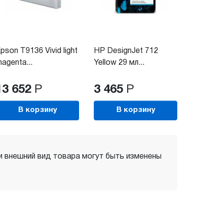
pson T9136 Vivid light
HP DesignJet 712
agenta...
Yellow 29 мл...
13 652
Р
3 465
Р
В корзину
В корзину
 и внешний вид товара могут быть изменены