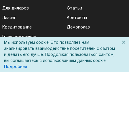
Для дилеров
Статьи
Лизинг
Контакты
Кредитование
Демопоказ
Госучреждениям
×
Мы используем cookie. Это позволяет нам
Тендеры
анализировать взаимодействие посетителей с сайтом
и делать его лучше. Продолжая пользоваться сайтом,
Бренды
вы соглашаетесь с использованием данных cookie.
ЭДО
Подробнее
Помощь
Вопрос-ответ
Реквизиты
Гарантии и возврат
Сервисный центр