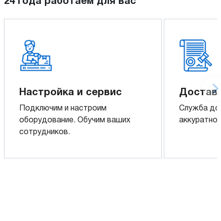
24 года работаем для вас
Настройка и сервис
Доставк
Подключим и настроим
Служба до
оборудование. Обучим ваших
аккуратно 
сотрудников.