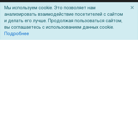
Помощь
×
Мы используем cookie. Это позволяет нам
анализировать взаимодействие посетителей с сайтом
Вопрос-ответ
и делать его лучше. Продолжая пользоваться сайтом,
вы соглашаетесь с использованием данных cookie.
Реквизиты
Подробнее
Гарантии и возврат
Сервисный центр
Вакансии
Обратная связь
Для Таможенного союза
Запрос актов сверки
© 2002 - 2026 Форофис – поставки оборудования для бизнеса: