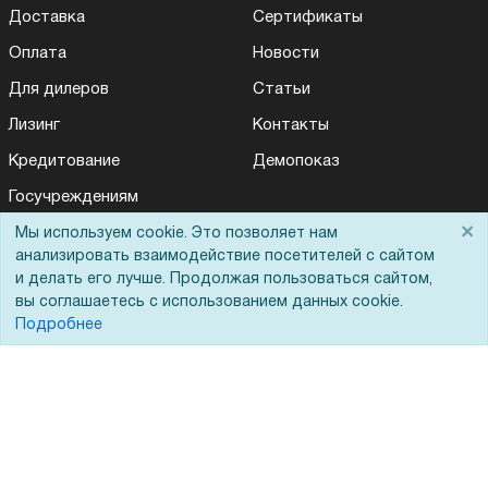
Доставка
Сертификаты
Оплата
Новости
Для дилеров
Статьи
Лизинг
Контакты
Кредитование
Демопоказ
Госучреждениям
×
Тендеры
Мы используем cookie. Это позволяет нам
анализировать взаимодействие посетителей с сайтом
Бренды
и делать его лучше. Продолжая пользоваться сайтом,
вы соглашаетесь с использованием данных cookie.
ЭДО
Подробнее
Помощь
Вопрос-ответ
Реквизиты