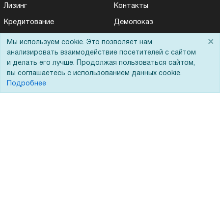
Лизинг
Контакты
Кредитование
Демопоказ
Госучреждениям
×
Мы используем cookie. Это позволяет нам
анализировать взаимодействие посетителей с сайтом
Тендеры
и делать его лучше. Продолжая пользоваться сайтом,
Бренды
вы соглашаетесь с использованием данных cookie.
Подробнее
ЭДО
Помощь
Вопрос-ответ
Реквизиты
Гарантии и возврат
Сервисный центр
Вакансии