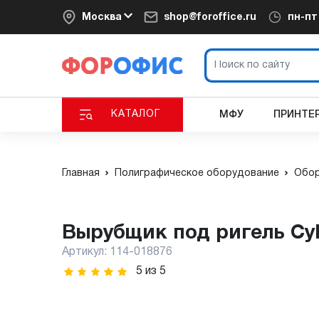
Москва
shop@foroffice.ru
пн-п
КАТАЛОГ
МФУ
ПРИНТЕ
Главная
Полиграфическое оборудование
Обор
Вырубщик под ригель Cy
Артикул:
114-018876
5
из
5