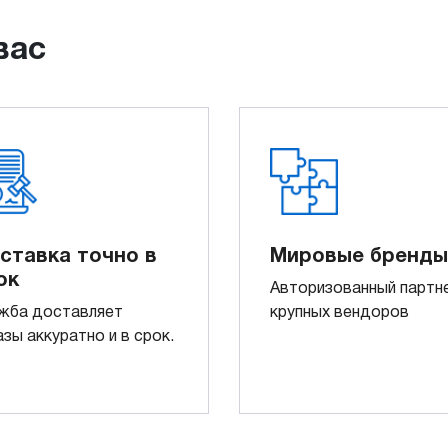
вас
ставка точно в
Мировые бренды
ок
Авторизованный партн
жба доставляет
крупных вендоров
азы аккуратно и в срок.