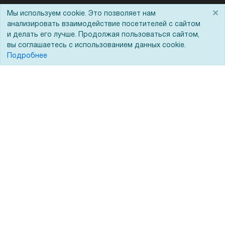
Помощь
×
Мы используем cookie. Это позволяет нам
анализировать взаимодействие посетителей с сайтом
Вопрос-ответ
и делать его лучше. Продолжая пользоваться сайтом,
вы соглашаетесь с использованием данных cookie.
Реквизиты
Подробнее
Гарантии и возврат
Сервисный центр
Вакансии
Обратная связь
Для Таможенного союза
Запрос актов сверки
© 2002 - 2026 Форофис – поставки оборудования для бизнеса: