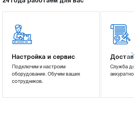
24 года работаем для вас
Настройка и сервис
Доставк
Подключим и настроим
Служба до
оборудование. Обучим ваших
аккуратно 
сотрудников.