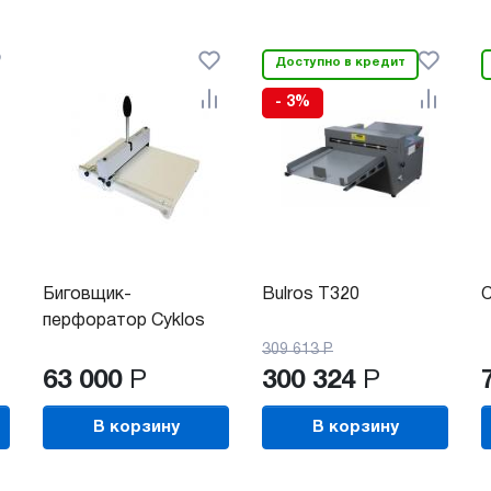
Доступно в кредит
- 3%
Биговщик-
Bulros T320
C
перфоратор Cyklos
GPM 320
309 613
Р
63 000
Р
300 324
Р
В корзину
В корзину