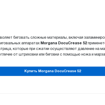
воляет биговать сложные материалы, включая заламинир
биговальных аппаратах
Morgana DocuCrease 52
применетс
матрица, которые при сжатии осуществляют давление на м
отличие от штриховки или биговки с помощью ножа и марза
Купить Morgana DocuCrease 52