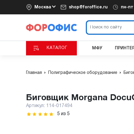
Москва
shop@foroffice.ru
пн-п
КАТАЛОГ
МФУ
ПРИНТЕ
Главная
Полиграфическое оборудование
Биго
Биговщик Morgana Docu
Артикул:
114-017494
5
из
5