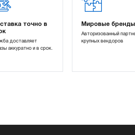
ставка точно в
Мировые бренды
ок
Авторизованный партн
жба доставляет
крупных вендоров
азы аккуратно и в срок.