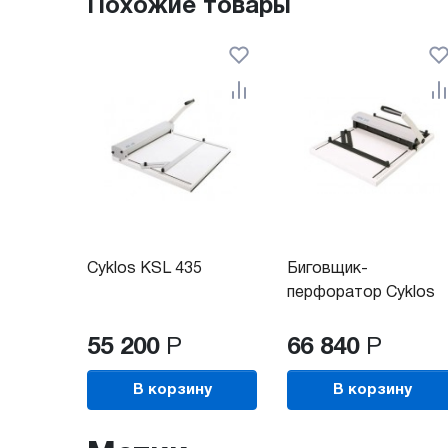
Похожие товары
Cyklos KSL 435
Биговщик-
перфоратор Cyklos
GPM 315
55 200
Р
66 840
Р
В корзину
В корзину