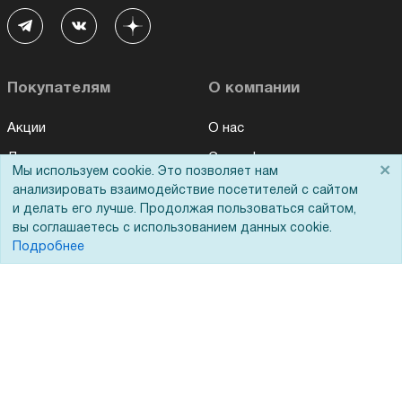
Покупателям
О компании
Акции
О нас
Доставка
Сертификаты
×
Мы используем cookie. Это позволяет нам
Оплата
Новости
анализировать взаимодействие посетителей с сайтом
и делать его лучше. Продолжая пользоваться сайтом,
Для дилеров
Статьи
вы соглашаетесь с использованием данных cookie.
Лизинг
Контакты
Подробнее
Кредитование
Демопоказ
Госучреждениям
Тендеры
Бренды
ЭДО