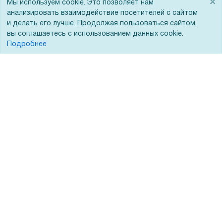
×
Мы используем cookie. Это позволяет нам
ЭДО
анализировать взаимодействие посетителей с сайтом
и делать его лучше. Продолжая пользоваться сайтом,
вы соглашаетесь с использованием данных cookie.
Подробнее
Помощь
Вопрос-ответ
Реквизиты
Гарантии и возврат
Сервисный центр
Вакансии
Обратная связь
Для Таможенного союза
Запрос актов сверки