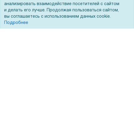
анализировать взаимодействие посетителей с сайтом
Лизинг
Контакты
и делать его лучше. Продолжая пользоваться сайтом,
вы соглашаетесь с использованием данных cookie.
Кредитование
Демопоказ
Подробнее
Госучреждениям
Тендеры
Бренды
ЭДО
Помощь
Вопрос-ответ
Реквизиты
Гарантии и возврат
Сервисный центр
Вакансии