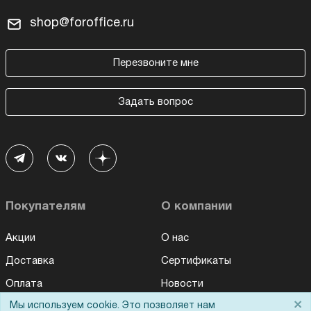
shop@foroffice.ru
Перезвоните мне
Задать вопрос
Покупателям
О компании
Акции
О нас
Доставка
Сертификаты
Оплата
Новости
×
Мы используем cookie. Это позволяет нам
Для дилеров
Статьи