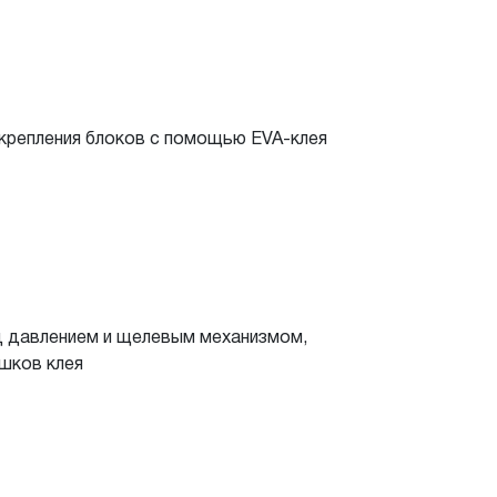
крепления блоков с помощью EVA-клея
од давлением и щелевым механизмом,
шков клея