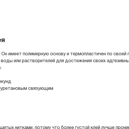
ея
в. Он имеет полимерную основу и термопластичен по своей
 воды или растворителей для достижения своих адгезивн
.
екунд
лиуретановым связующим
сшитых нитками, потому что более густой клей лучше прон