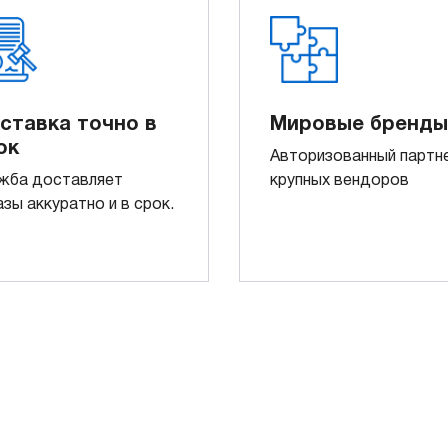
ставка точно в
Мировые бренды
ок
Авторизованный партн
жба доставляет
крупных вендоров
азы аккуратно и в срок.