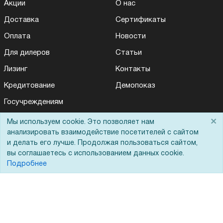
Акции
О нас
Доставка
Сертификаты
Оплата
Новости
Для дилеров
Статьи
Лизинг
Контакты
Кредитование
Демопоказ
Госучреждениям
Тендеры
×
Мы используем cookie. Это позволяет нам
Для Вас доступно эксклюзивное приложение при
×
заказе этого товара
анализировать взаимодействие посетителей с сайтом
Бренды
и делать его лучше. Продолжая пользоваться сайтом,
ЭДО
вы соглашаетесь с использованием данных cookie.
Получить скидку
Не показывать
Подробнее
Помощь
Вопрос-ответ