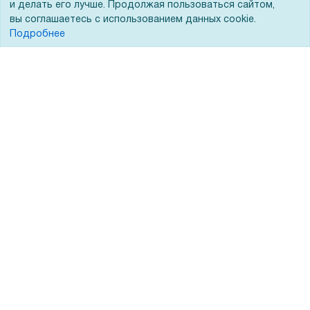
и делать его лучше. Продолжая пользоваться сайтом,
Тендеры
вы соглашаетесь с использованием данных cookie.
Бренды
Подробнее
ЭДО
Помощь
Вопрос-ответ
Реквизиты
Гарантии и возврат
Сервисный центр
Вакансии
Обратная связь
Для Таможенного союза